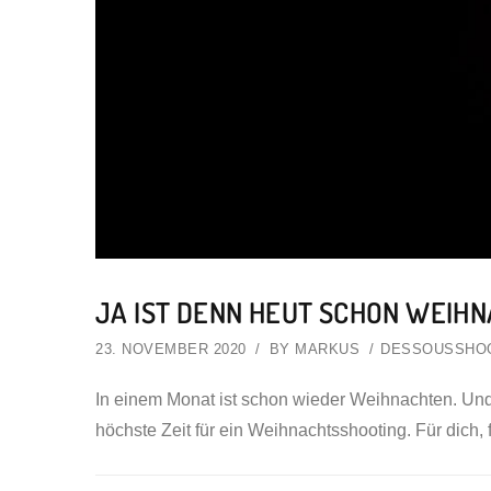
JA IST DENN HEUT SCHON WEIH
23. NOVEMBER 2020
BY
MARKUS
DESSOUSSHO
In einem Monat ist schon wieder Weihnachten. Und 
höchste Zeit für ein Weihnachtsshooting. Für dich, 